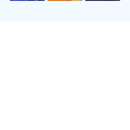
足球 / 国际赛
世预赛最新积分榜：出线形势扑朔迷离
最后一轮比赛即将打响，多支球队面临生死战。本文深入分析
了各小组的出线概率及潜在黑马球队...
5小时前
阅读 15,200