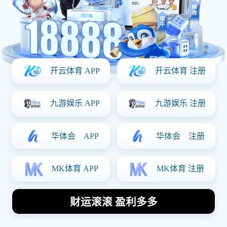
曼城
2
湖人
8
LIVE
LIVE
阿森纳
1
勇士
9
热门赛事资讯
更多新闻 >
足球 / 欧冠
欧冠决赛前瞻：战术博弈决定冠军归属