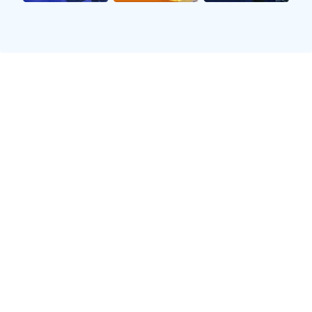
足球 / 国际赛
世预赛最新积分榜：出线形势扑朔迷离
最后一轮比赛即将打响，多支球队面临生死战。本文深入分析
了各小组的出线概率及潜在黑马球队...
5小时前
阅读 15,200