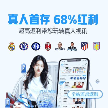
v66
体育
2024赛季全球体育巅峰对决：战术革新与数据
驱动
深度解析豪门球队新赛季引援策略，全面复盘昨日焦点赛事精彩
瞬间。